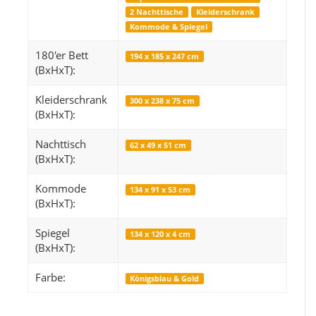
2 Nachttische
Kleiderschrank
Kommode & Spiegel
180'er Bett
194 x 185 x 247 cm
Snop
(BxHxT):
249,99 €
*
Kleiderschrank
ab
ab
300 x 238 x 75 cm
(BxHxT):
Alter Preis:
319,99 €
Alter 
Nachttisch
62 x 49 x 51 cm
(BxHxT):
Kommode
134 x 91 x 53 cm
(BxHxT):
Spiegel
134 x 120 x 4 cm
(BxHxT):
Farbe:
Königsblau & Gold