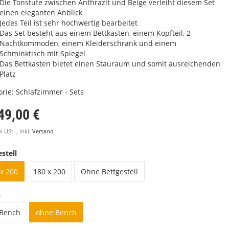
Die Tonstufe zwischen Anthrazit und Beige verleiht diesem Set
einen eleganten Anblick
Jedes Teil ist sehr hochwertig bearbeitet
Das Set besteht aus einem Bettkasten, einem Kopfteil, 2
Nachtkommoden, einem Kleiderschrank und einem
Schminktisch mit Spiegel
Das Bettkasten bietet einen Stauraum und somit ausreichenden
Platz
orie:
Schlafzimmer - Sets
49,00 €
% USt. , inkl.
Versand
stell
x 200
180 x 200
Ohne Bettgestell
h
 Bench
ohne Bench