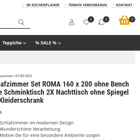
3D KÜCHENPLANER
TERMIN VEREINBAREN
KONTAKT
0
0
0
Teppiche
% SALE %
lnummer:
6140-043
lafzimmer Set ROMA 160 x 200 ohne Bench
e Schminktisch 2X Nachttisch ohne Spiegel
Kleiderschrank
n
Schlafzimmer im modernen Design
Wunderschöne Verarbeitung
Motive die für eine besondere Ambiente sorgen