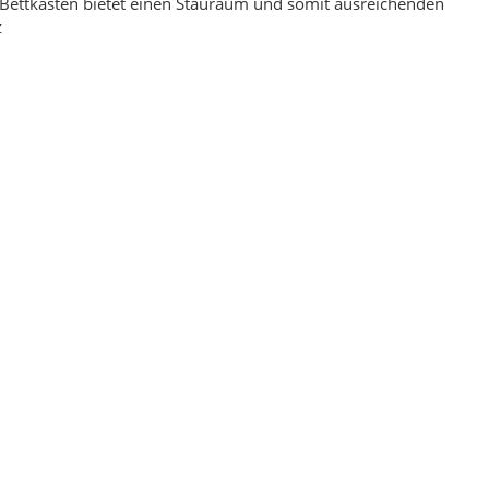
Bettkasten bietet einen Stauraum und somit ausreichenden
z
ppich Braun Montana 160
Ornament Blau Hochwertiger Orientteppich 160
 230
x 240
00 €
*
169,00 €
*
eis:
119,00 €
Alter Preis:
229,00 €