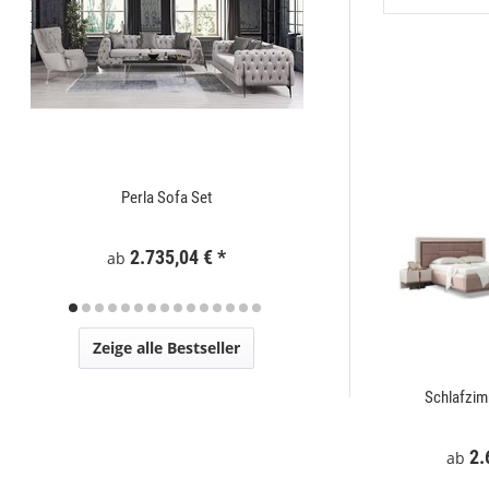
Perla Sofa Set
Zaunelement WPC
2.735,04 €
*
295
ab
Zeige alle Bestseller
t
Mostar Sofa Set
Schlafzi
€
*
2.729,00 €
*
2.
ab
ab