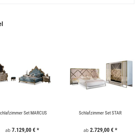
el
Gartentor WPC 100x180 cm Grau
Keramik Waschtis
6
159,99 €
*
5
chlafzimmer Set MARCUS
Schlafzimmer Set STAR
7.129,00 €
*
2.729,00 €
*
ab
ab