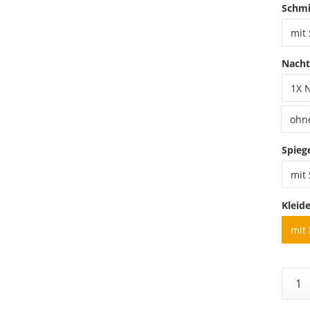
Schmi
mit
Nacht
1X 
ohn
Spieg
mit 
Kleid
mit