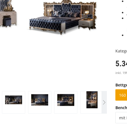
Kateg
5.3
inkl. 19
Bettge
160 
Benc
mit