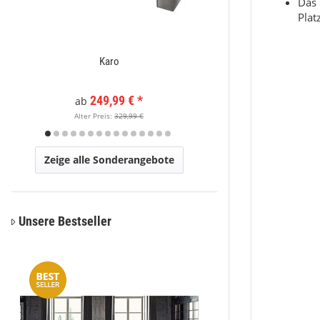
Das 
Plat
Karo
Moderner Kurzflor Te
x
249,99 €
*
89,
ab
Alter Preis:
329,99 €
Alter Pr
Zeige alle Sonderangebote
Unsere Bestseller