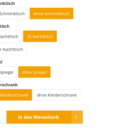
nktisch
 Schminktisch
ohne Schminktisch
tisch
Nachttisch
2X Nachttisch
e Nachttisch
el
Spiegel
ohne Spiegel
erschrank
 Kleiderschrank
ohne Kleiderschrank
In den Warenkorb