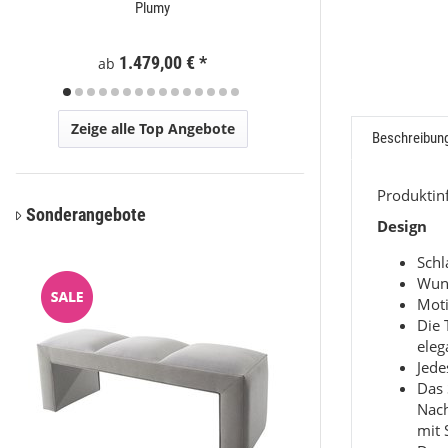
Plumy
Eli
1.479,00 €
*
59
ab
ab
Zeige alle Top Angebote
Beschreibun
Produkti
Sonderangebote
Design
Sch
Wun
Moti
Die 
eleg
Jede
Das 
Nac
mit 