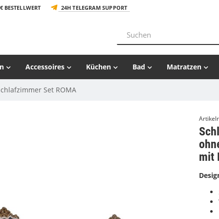
€ BESTELLWERT
24H TELEGRAM SUPPORT
n
Accessoires
Küchen
Bad
Matratzen
Schlafzimmer Set ROMA
Artike
Sch
ohn
mit 
Desig