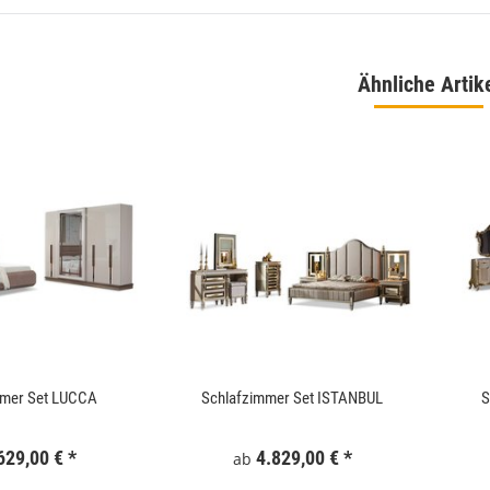
Ähnliche Artik
 180x186 cm Schwarz
WallArt 3D-Wandpaneele Tetris 12 Stk. GA-
WA16
,99 €
*
34,99 €
*
mmer Set LUCCA
Schlafzimmer Set ISTANBUL
S
629,00 €
*
4.829,00 €
*
ab