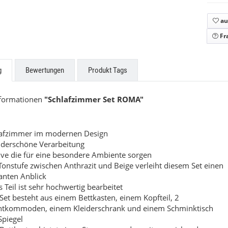
zabeth
Beatrice
au
9,00 €
*
549,00 €
*
ab
Fr
g
Bewertungen
Produkt Tags
nformationen
"Schlafzimmer Set ROMA"
lafzimmer im modernen Design
derschöne Verarbeitung
ve die für eine besondere Ambiente sorgen
Tonstufe zwischen Anthrazit und Beige verleiht diesem Set einen
anten Anblick
s Teil ist sehr hochwertig bearbeitet
Set besteht aus einem Bettkasten, einem Kopfteil, 2
htkommoden, einem Kleiderschrank und einem Schminktisch
Spiegel