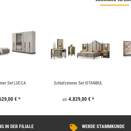
 180x186 cm Schwarz
WallArt 3D-Wandpaneele Tetris 12 Stk. GA-
WA16
,99 €
*
34,99 €
*
mmer Set LUCCA
Schlafzimmer Set ISTANBUL
629,00 €
*
4.829,00 €
*
ab
 IN DER FILIALE
WERDE STAMMKUNDE