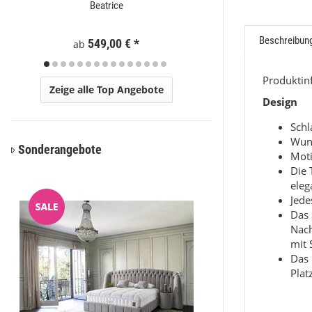
Beatrice
Moder
Beschreibun
Preis a
549,00 €
*
ab
Produkti
Zeige alle Top Angebote
Design
Sch
Wun
Sonderangebote
Moti
Die 
eleg
Jede
Das 
Nac
mit 
Das 
Plat