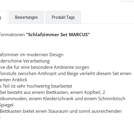
ne Küchen
Easytouch
g
Bewertungen
Produkt Tags
uf Anfrage
Preis auf Anfrage
nformationen
"Schlafzimmer Set MARCUS"
lafzimmer im modernen Design
derschöne Verarbeitung
ve die für eine besondere Ambiente sorgen
Tonstufe zwischen Anthrazit und Beige verleiht diesem Set einen
anten Anblick
s Teil ist sehr hochwertig bearbeitet
Set besteht aus einem Bettkasten, einem Kopfteil, 2
htkommoden, einem Kleiderschrank und einem Schminktisch
Spiegel
Bettkasten bietet einen Stauraum und somit ausreichenden
z