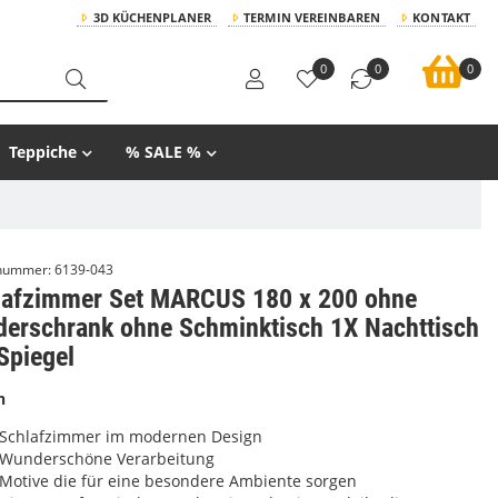
3D KÜCHENPLANER
TERMIN VEREINBAREN
KONTAKT
0
0
0
Teppiche
% SALE %
lnummer:
6139-043
lafzimmer Set MARCUS 180 x 200 ohne
iderschrank ohne Schminktisch 1X Nachttisch
Spiegel
n
Schlafzimmer im modernen Design
Wunderschöne Verarbeitung
Motive die für eine besondere Ambiente sorgen