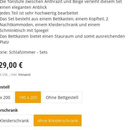
Die Tonstufe zwischen Anthrazit und Beige verleiht diesem Set
einen eleganten Anblick
Jedes Teil ist sehr hochwertig bearbeitet
Das Set besteht aus einem Bettkasten, einem Kopfteil, 2
Nachtkommoden, einem Kleiderschrank und einem
Schminktisch mit Spiegel
Das Bettkasten bietet einen Stauraum und somit ausreichenden
Platz
orie:
Schlafzimmer - Sets
29,00 €
% USt. , inkl.
Versand
stell
x 200
180 x 200
Ohne Bettgestell
erschrank
 Kleiderschrank
ohne Kleiderschrank