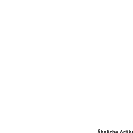
igner Teppich 160 x 230
Bahama 8815 Grau Designer Teppich 160 x 230
,00 €
*
129,00 €
*
eis:
199,00 €
Alter Preis:
169,00 €
Ähnliche Artik