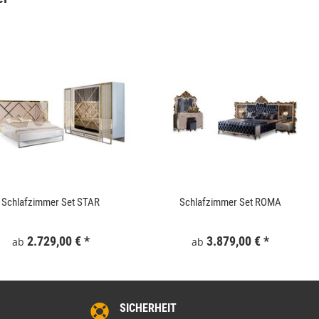
Gartentor WPC 100x180 cm Grau
Keramik Waschtis
6
159,99 €
*
5
Schlafzimmer Set STAR
Schlafzimmer Set ROMA
2.729,00 €
*
3.879,00 €
*
ab
ab
SICHERHEIT