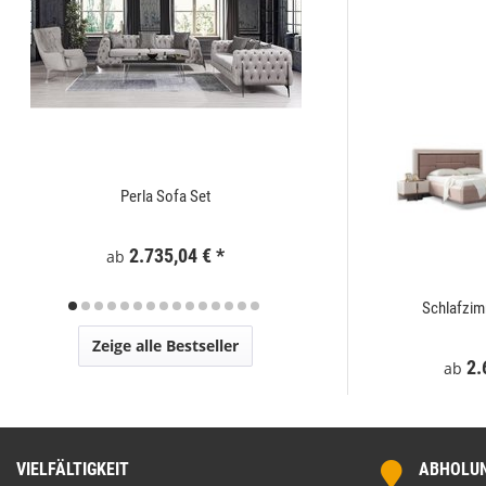
Perla Sofa Set
Zaunelement WPC
2.735,04 €
*
295
ab
t
Mostar Sofa Set
Schlafzi
Zeige alle Bestseller
€
*
2.729,00 €
*
2.
ab
ab
VIELFÄLTIGKEIT
ABHOLUNG