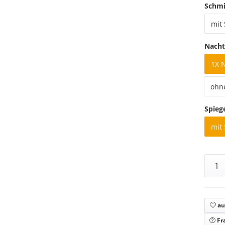
Schmi
mit
Nacht
1X 
ohn
Spieg
mit 
au
Fr