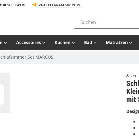
€ BESTELLWERT
24H TELEGRAM SUPPORT
n
Accessoires
Küchen
Bad
Matratzen
Schlafzimmer Set MARCUS
Artike
Sch
Kle
mit 
Desig