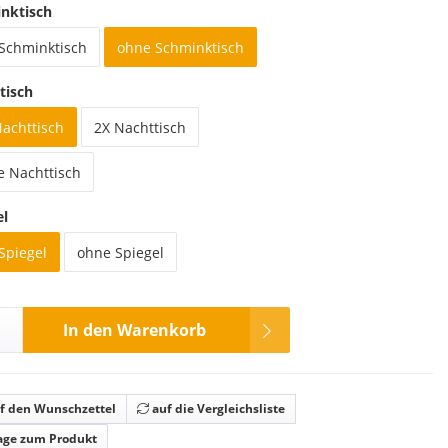
nktisch
 Schminktisch
ohne Schminktisch
tisch
Nachttisch
2X Nachttisch
e Nachttisch
el
Spiegel
ohne Spiegel
In den Warenkorb
f den Wunschzettel
auf die Vergleichsliste
age zum Produkt