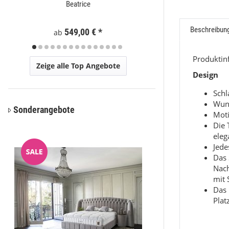
Beatrice
Moder
Beschreibun
Preis a
549,00 €
*
ab
Produkti
Zeige alle Top Angebote
Design
Sch
Wun
Sonderangebote
Moti
Die 
eleg
Jede
Das 
Nac
mit 
Das 
Plat