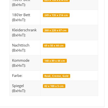
(BxHxT):
180'er Bett
249 x 135 x 214 cm
(BxHxT):
Snop
Orientteppich 
Kleiderschrank
260 x 220 x 67 cm
249,99 €
*
14
ab
(BxHxT):
Alter Preis:
319,99 €
Alter 
Nachttisch
69 x 50 x 44 cm
(BxHxT):
Kommode
140 x 89 x 44 cm
(BxHxT):
Farbe:
Rosé, Creme, Gold
Spiegel
82 x 100 x 5 cm
(BxHxT):