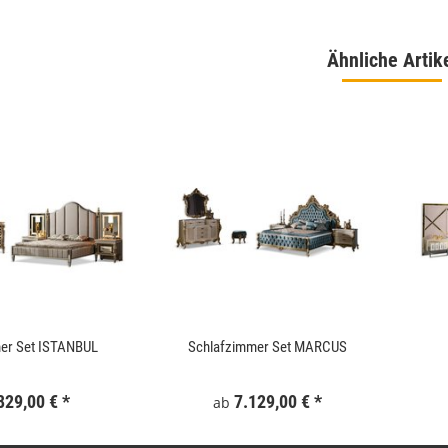
Ähnliche Artik
 180x186 cm Schwarz
WallArt 3D-Wandpaneele Tetris 12 Stk. GA-
WA16
,99 €
*
34,99 €
*
er Set ISTANBUL
Schlafzimmer Set MARCUS
829,00 €
*
7.129,00 €
*
ab