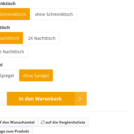
nktisch
 Schminktisch
ohne Schminktisch
tisch
Nachttisch
2X Nachttisch
e Nachttisch
el
Spiegel
ohne Spiegel
In den Warenkorb
f den Wunschzettel
auf die Vergleichsliste
age zum Produkt