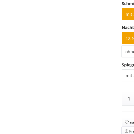
Schmi
mit
Nacht
1X 
ohn
Spieg
mit 
au
Fr