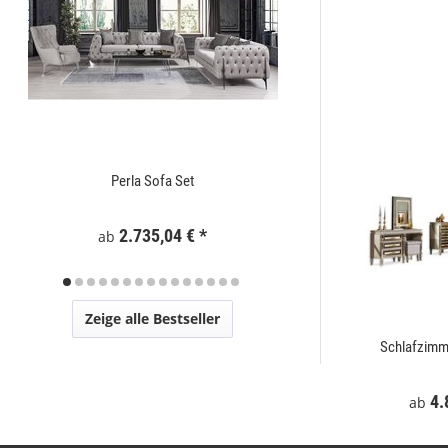
Perla Sofa Set
Zaunelement WPC
2.735,04 €
*
295
ab
Zeige alle Bestseller
t
Mostar Sofa Set
Schlafzimm
€
*
2.729,00 €
*
4.
ab
ab