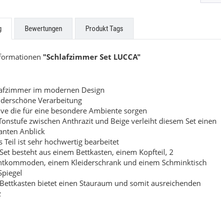
ne Küchen
Easytouch
g
Bewertungen
Produkt Tags
uf Anfrage
Preis auf Anfrage
nformationen
"Schlafzimmer Set LUCCA"
lafzimmer im modernen Design
derschöne Verarbeitung
ve die für eine besondere Ambiente sorgen
Tonstufe zwischen Anthrazit und Beige verleiht diesem Set einen
anten Anblick
s Teil ist sehr hochwertig bearbeitet
Set besteht aus einem Bettkasten, einem Kopfteil, 2
htkommoden, einem Kleiderschrank und einem Schminktisch
Spiegel
Bettkasten bietet einen Stauraum und somit ausreichenden
z