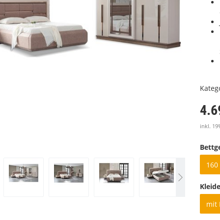
Kateg
4.6
inkl. 19
Bettge
160 
Kleid
mit