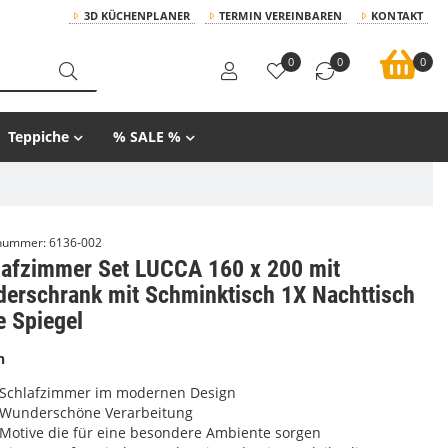
3D KÜCHENPLANER
TERMIN VEREINBAREN
KONTAKT
0
0
0
Teppiche
% SALE %
lnummer:
6136-002
lafzimmer Set LUCCA 160 x 200 mit
derschrank mit Schminktisch 1X Nachttisch
e Spiegel
n
Schlafzimmer im modernen Design
Wunderschöne Verarbeitung
Motive die für eine besondere Ambiente sorgen