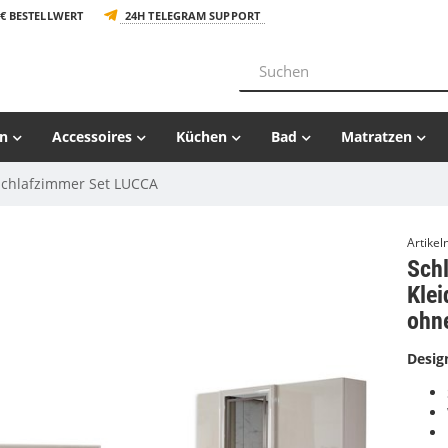
€ BESTELLWERT
24H TELEGRAM SUPPORT
n
Accessoires
Küchen
Bad
Matratzen
Schlafzimmer Set LUCCA
Artike
Sch
Klei
ohn
Desig