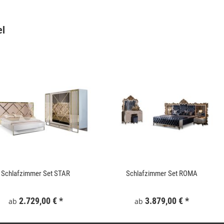
el
Gartentor WPC 100x180 cm Grau
Keramik Waschtis
6
159,99 €
*
5
Schlafzimmer Set STAR
Schlafzimmer Set ROMA
2.729,00 €
*
3.879,00 €
*
ab
ab