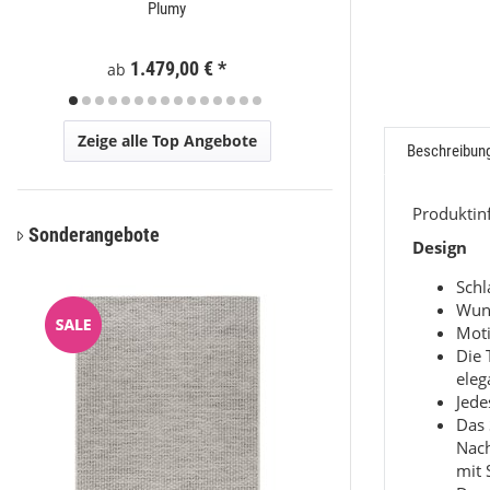
Plumy
Eli
1.479,00 €
*
59
ab
ab
Zeige alle Top Angebote
Beschreibun
Produkti
Sonderangebote
Design
Sch
Wun
Moti
Die 
eleg
Jede
Das 
Nac
mit 