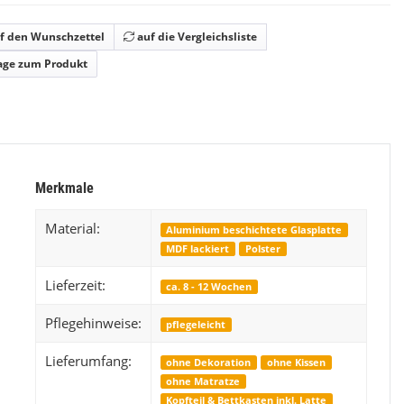
Kinderzimmer Set Papatya
E
f den Wunschzettel
auf die Vergleichsliste
Preis
1.199,99 €
*
age zum Produkt
Merkmale
Material:
Aluminium beschichtete Glasplatte
MDF lackiert
Polster
Lieferzeit:
ca. 8 - 12 Wochen
Pflegehinweise:
pflegeleicht
Lieferumfang:
ohne Dekoration
ohne Kissen
ohne Matratze
Kopfteil & Bettkasten inkl. Latte