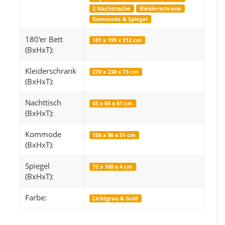
2 Nachttische
Kleiderschrank
Kommode & Spiegel
180'er Bett
181 x 195 x 212 cm
Boxspringbett Nova Bett & Olivia Kopfteil 180 x
Kurzflor Shaggy
(BxHxT):
200 Beige
1.149,00 €
*
9
Kleiderschrank
270 x 230 x 73 cm
(BxHxT):
Alter Preis:
1.490,00 €
Alter 
Nachttisch
65 x 65 x 51 cm
(BxHxT):
Kommode
150 x 96 x 51 cm
(BxHxT):
Spiegel
72 x 100 x 4 cm
(BxHxT):
Farbe:
Lichtgrau & Gold