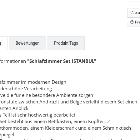
zabeth
Beatrice
au
9,00 €
*
549,00 €
*
ab
Fr
g
Bewertungen
Produkt Tags
nformationen
"Schlafzimmer Set ISTANBUL"
lafzimmer im modernen Design
derschöne Verarbeitung
ve die für eine besondere Ambiente sorgen
Tonstufe zwischen Anthrazit und Beige verleiht diesem Set einen
anten Anblick
s Teil ist sehr hochwertig bearbeitet
Set besteht aus einem Bettkasten, einem Kopfteil, 2
htkommoden, einem Kleiderschrank und einem Schminktisch
Spiegel