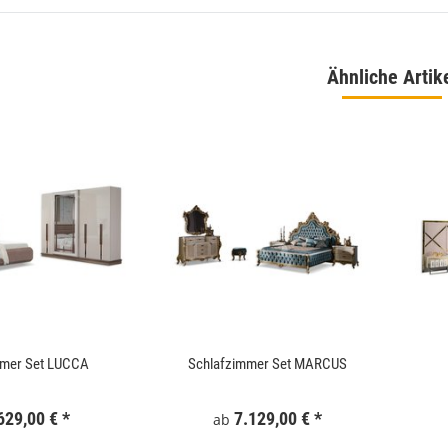
Ähnliche Artik
 180x186 cm Schwarz
WallArt 3D-Wandpaneele Tetris 12 Stk. GA-
WA16
,99 €
*
34,99 €
*
mmer Set LUCCA
Schlafzimmer Set MARCUS
629,00 €
*
7.129,00 €
*
ab