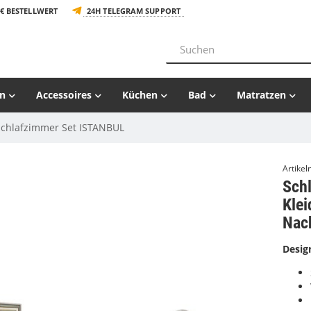
€ BESTELLWERT
24H TELEGRAM SUPPORT
n
Accessoires
Küchen
Bad
Matratzen
Schlafzimmer Set ISTANBUL
Artike
Sch
Klei
Nach
Desig