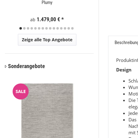
Plumy
Eli
1.479,00 €
*
59
ab
ab
Zeige alle Top Angebote
Beschreibun
Produkti
Sonderangebote
Design
Sch
Wun
Moti
Die 
eleg
Jede
Das 
Nac
mit 