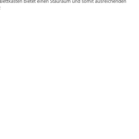
Bettkasten bietet einen Stauraum und somit ausreichenden
z
ppich Braun Montana 160
Mystic 2080 Grau Designer Kurzflor Teppich
 230
Mystisch 160 x 230
00 €
*
149,00 €
*
eis:
119,00 €
Alter Preis:
199,00 €