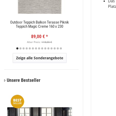
Das 
Plat
Outdoor Teppich Balkon Terasse Piknik
Moderner Kurzflor Te
Teppich Magic Creme 160 x 230
x
89,00 €
*
89,
Alter Preis:
119,00 €
Alter Pr
Zeige alle Sonderangebote
Unsere Bestseller