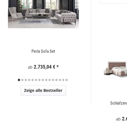
Perla Sofa Set
Zaunelement WPC
2.735,04 €
*
295
ab
Zeige alle Bestseller
t
Mostar Sofa Set
Schlafzi
€
*
2.729,00 €
*
2.
ab
ab