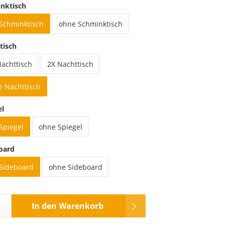
nktisch
 Schminktisch
ohne Schminktisch
tisch
Nachttisch
2X Nachttisch
e Nachttisch
el
Spiegel
ohne Spiegel
oard
 Sideboard
ohne Sideboard
In den Warenkorb