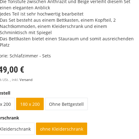
Die Tonstufe zwischen Anthrazit und Beige verleiht diesem Set
einen eleganten Anblick
Jedes Teil ist sehr hochwertig bearbeitet
Das Set besteht aus einem Bettkasten, einem Kopfteil, 2
Nachtkommoden, einem Kleiderschrank und einem
Schminktisch mit Spiegel
Das Bettkasten bietet einen Stauraum und somit ausreichenden
Platz
orie:
Schlafzimmer - Sets
49,00 €
% USt. , inkl.
Versand
stell
x 200
180 x 200
Ohne Bettgestell
erschrank
 Kleiderschrank
ohne Kleiderschrank