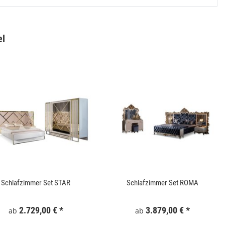
el
Gartentor WPC 100x180 cm Grau
Keramik Waschtis
6
159,99 €
*
5
Schlafzimmer Set STAR
Schlafzimmer Set ROMA
2.729,00 €
*
3.879,00 €
*
ab
ab