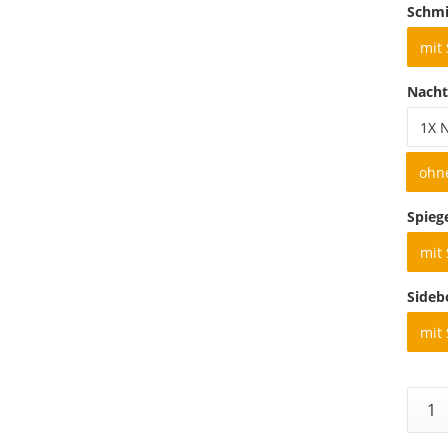
Schmi
mit
Nacht
1X 
ohn
Spieg
mit 
Sideb
mit