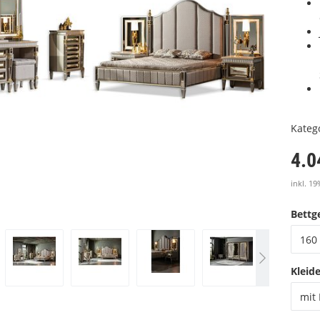
Kateg
4.0
inkl. 19
Bettge
160 
Kleid
mit