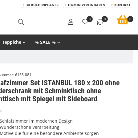
3D KÜCHENPLANER
TERMIN VEREINBAREN
KONTAKT
0
0
0
Teppiche
% SALE %
lnummer:
6138-081
lafzimmer Set ISTANBUL 180 x 200 ohne
derschrank mit Schminktisch ohne
ttisch mit Spiegel mit Sideboard
n
Schlafzimmer im modernen Design
Wunderschöne Verarbeitung
Motive die für eine besondere Ambiente sorgen