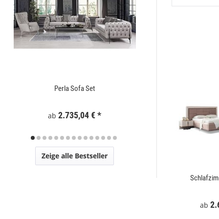
Perla Sofa Set
Zaunelement WPC
2.735,04 €
*
295
ab
Zeige alle Bestseller
t
Mostar Sofa Set
Schlafzi
€
*
2.729,00 €
*
2.
ab
ab