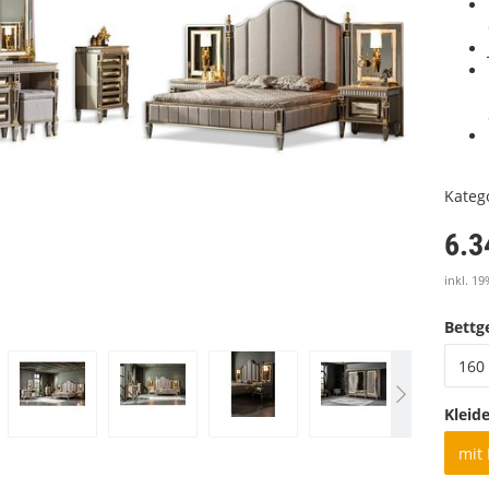
Kateg
6.3
inkl. 19
Bettge
160 
Kleid
mit