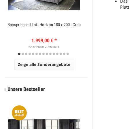
Das 
Plat
Boxspringbett Loft Horizon 180 x 200 - Grau
Amatis 6650 Grau Des
1.999,00 €
*
149
Alter Preis:
2.790,00 €
Alter Pr
Zeige alle Sonderangebote
Unsere Bestseller