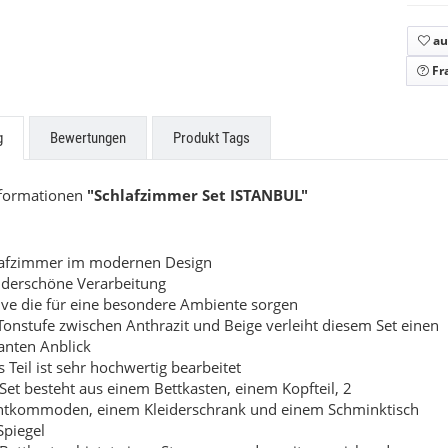
 Triplex
Structura
au
Preis auf Anfrage
9,00 €
*
Fr
g
Bewertungen
Produkt Tags
nformationen
"Schlafzimmer Set ISTANBUL"
lafzimmer im modernen Design
derschöne Verarbeitung
ve die für eine besondere Ambiente sorgen
Tonstufe zwischen Anthrazit und Beige verleiht diesem Set einen
anten Anblick
s Teil ist sehr hochwertig bearbeitet
Set besteht aus einem Bettkasten, einem Kopfteil, 2
htkommoden, einem Kleiderschrank und einem Schminktisch
Spiegel