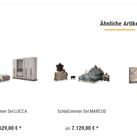
Ähnliche Artik
 180x186 cm Schwarz
WallArt 3D-Wandpaneele Tetris 12 Stk. GA-
WA16
,99 €
*
34,99 €
*
mmer Set LUCCA
Schlafzimmer Set MARCUS
629,00 €
*
7.129,00 €
*
ab