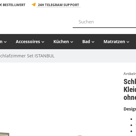
€ BESTELLWERT
24H TELEGRAM SUPPORT
n
Accessoires
Küchen
Bad
Matratzen
Schlafzimmer Set ISTANBUL
Artike
Sch
Kle
ohn
Desig