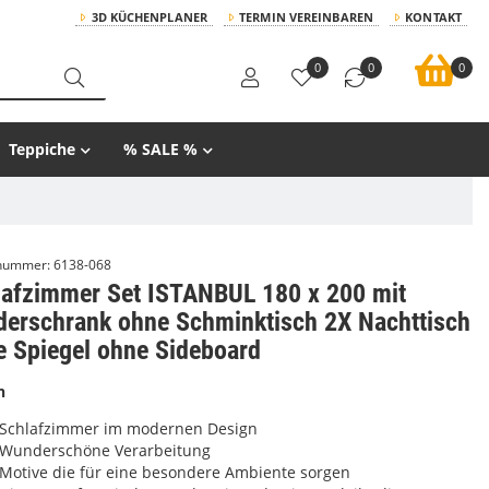
3D KÜCHENPLANER
TERMIN VEREINBAREN
KONTAKT
0
0
0
Teppiche
% SALE %
lnummer:
6138-068
lafzimmer Set ISTANBUL 180 x 200 mit
iderschrank ohne Schminktisch 2X Nachttisch
e Spiegel ohne Sideboard
n
Schlafzimmer im modernen Design
Wunderschöne Verarbeitung
Motive die für eine besondere Ambiente sorgen