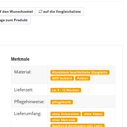
Easytouch
f den Wunschzettel
auf die Vergleichsliste
Preis auf Anfrage
ab
age zum Produkt
Merkmale
Material:
Aluminium beschichtete Glasplatte
MDF lackiert
Polster
Lieferzeit:
ca. 8 - 12 Wochen
Pflegehinweise:
pflegeleicht
Lieferumfang:
ohne Dekoration
ohne Kissen
ohne Matratze
Kopfteil & Bettkasten inkl. Latte