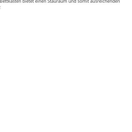
Bettkasten bietet einen Stauraum und somit ausreichenden
z
igner Teppich 160 x 230
Bahama 8815 Grau Designer Teppich 160 x 230
,00 €
*
129,00 €
*
eis:
199,00 €
Alter Preis:
169,00 €