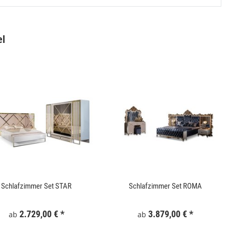
el
Gartentor WPC 100x180 cm Grau
Keramik Waschtis
6
159,99 €
*
5
Schlafzimmer Set STAR
Schlafzimmer Set ROMA
2.729,00 €
*
3.879,00 €
*
ab
ab