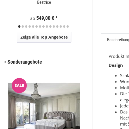
Beatrice
Brown
549,00 €
*
74
ab
ab
Zeige alle Top Angebote
Beschreibun
Produkti
Sonderangebote
Design
Sch
Wun
Moti
Die 
eleg
Jede
Das 
Nac
mit 