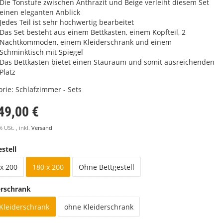
Die Tonstufe zwischen Anthrazit und Beige verleiht diesem Set
einen eleganten Anblick
Jedes Teil ist sehr hochwertig bearbeitet
Das Set besteht aus einem Bettkasten, einem Kopfteil, 2
Nachtkommoden, einem Kleiderschrank und einem
Schminktisch mit Spiegel
Das Bettkasten bietet einen Stauraum und somit ausreichenden
Platz
orie:
Schlafzimmer - Sets
49,00 €
% USt. , inkl.
Versand
stell
x 200
180 x 200
Ohne Bettgestell
erschrank
 Kleiderschrank
ohne Kleiderschrank