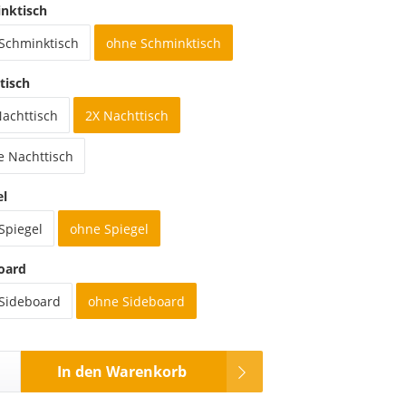
nktisch
 Schminktisch
ohne Schminktisch
tisch
Nachttisch
2X Nachttisch
e Nachttisch
el
Spiegel
ohne Spiegel
oard
 Sideboard
ohne Sideboard
In den Warenkorb