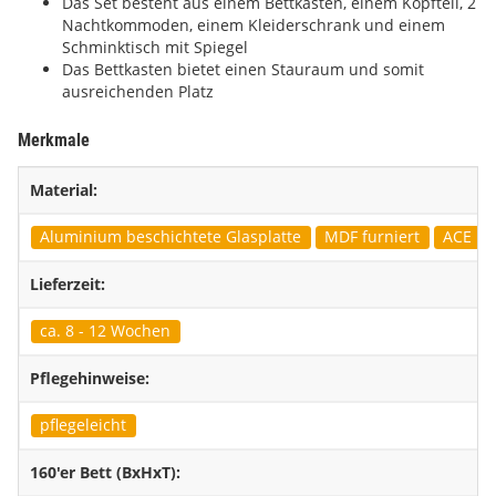
Das Set besteht aus einem Bettkasten, einem Kopfteil, 2
Nachtkommoden, einem Kleiderschrank und einem
Schminktisch mit Spiegel
Das Bettkasten bietet einen Stauraum und somit
ausreichenden Platz
Merkmale
Material:
Aluminium beschichtete Glasplatte
MDF furniert
ACE Bez
Lieferzeit:
ca. 8 - 12 Wochen
Pflegehinweise:
pflegeleicht
160'er Bett (BxHxT):