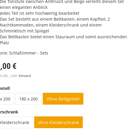
Die Tonstufe zwischen Anthrazit und Beige verleiht diesem Set
einen eleganten Anblick
Jedes Teil ist sehr hochwertig bearbeitet
Das Set besteht aus einem Bettkasten, einem Kopfteil, 2
Nachtkommoden, einem Kleiderschrank und einem
Schminktisch mit Spiegel
Das Bettkasten bietet einen Stauraum und somit ausreichenden
Platz
orie:
Schlafzimmer - Sets
,00 €
% USt. , inkl.
Versand
stell
x 200
180 x 200
Ohne Bettgestell
erschrank
 Kleiderschrank
ohne Kleiderschrank