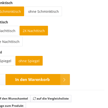
nktisch
 Schminktisch
ohne Schminktisch
tisch
Nachttisch
2X Nachttisch
e Nachttisch
el
Spiegel
ohne Spiegel
In den Warenkorb
f den Wunschzettel
auf die Vergleichsliste
age zum Produkt