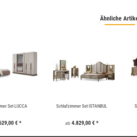
Ähnliche Artik
 180x186 cm Schwarz
WallArt 3D-Wandpaneele Tetris 12 Stk. GA-
WA16
,99 €
*
34,99 €
*
mmer Set LUCCA
Schlafzimmer Set ISTANBUL
S
629,00 €
*
4.829,00 €
*
ab