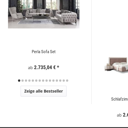
Perla Sofa Set
Zaunelement WPC
2.735,04 €
*
295
ab
Zeige alle Bestseller
t
Mostar Sofa Set
Schlafzi
€
*
2.729,00 €
*
2.
ab
ab