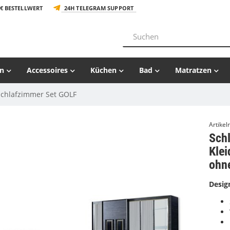
€ BESTELLWERT
24H TELEGRAM SUPPORT
n
Accessoires
Küchen
Bad
Matratzen
Schlafzimmer Set GOLF
Artike
Sch
Klei
ohn
Desig