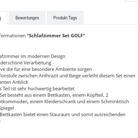
scada
Touch
g
Bewertungen
Produkt Tags
uf Anfrage
Preis auf Anfrage
nformationen
"Schlafzimmer Set GOLF"
lafzimmer im modernen Design
derschöne Verarbeitung
ve die für eine besondere Ambiente sorgen
Tonstufe zwischen Anthrazit und Beige verleiht diesem Set einen
anten Anblick
s Teil ist sehr hochwertig bearbeitet
Set besteht aus einem Bettkasten, einem Kopfteil, 2
htkommoden, einem Kleiderschrank und einem Schminktisch
Spiegel
Bettkasten bietet einen Stauraum und somit ausreichenden
z