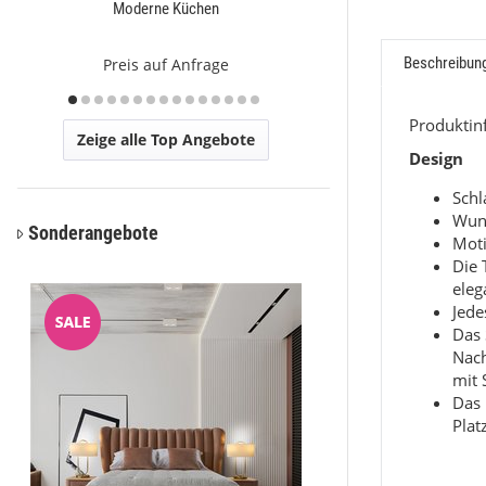
Moderne Küchen
Ca
Beschreibun
Preis auf Anfrage
Preis a
Produkti
Zeige alle Top Angebote
Design
Sch
Wun
Sonderangebote
Moti
Die 
eleg
Jede
Das 
Nac
mit 
Das 
Plat