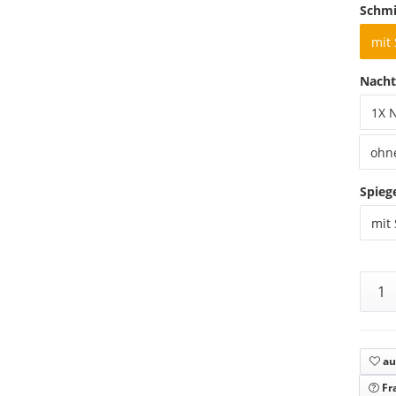
Schmi
mit
Nacht
1X 
ohn
Spieg
mit 
au
Fr