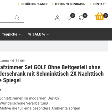
3D KÜCHENPLANER
TERMIN VEREINBAREN
KONTAKT
0
0
0
Teppiche
% SALE %
lnummer:
6134-064
lafzimmer Set GOLF Ohne Bettgestell ohne
derschrank mit Schminktisch 2X Nachttisch
e Spiegel
n
Schlafzimmer im modernen Design
Wunderschöne Verarbeitung
Motive die für eine besondere Ambiente sorgen