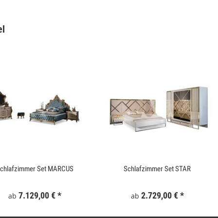
el
Gartentor WPC 100x180 cm Grau
Keramik Waschtis
6
159,99 €
*
5
chlafzimmer Set MARCUS
Schlafzimmer Set STAR
7.129,00 €
*
2.729,00 €
*
ab
ab