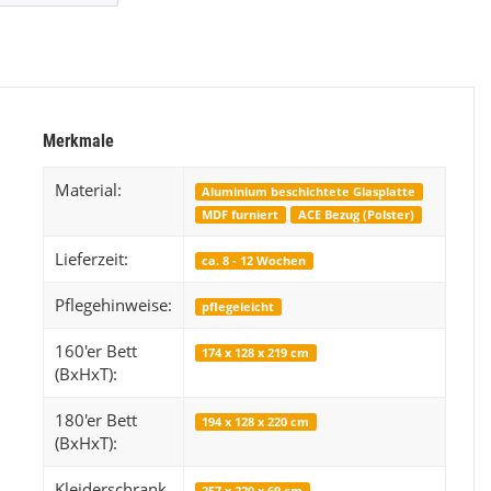
Kinderzimmer Set Magic
1.199,99 €
*
ab
ab
Merkmale
Material:
Aluminium beschichtete Glasplatte
MDF furniert
ACE Bezug (Polster)
Lieferzeit:
ca. 8 - 12 Wochen
Pflegehinweise:
pflegeleicht
160'er Bett
174 x 128 x 219 cm
(BxHxT):
180'er Bett
194 x 128 x 220 cm
(BxHxT):
Kleiderschrank
257 x 220 x 69 cm