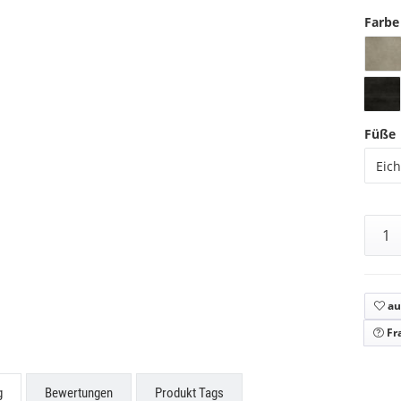
Farbe
Füße
Eic
au
Fr
g
Bewertungen
Produkt Tags