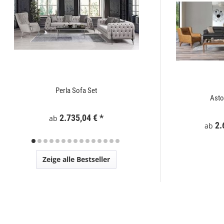
Perla Sofa Set
Zaunelement WPC
t
Üsküp Sofa Set
Asto
2.735,04 €
*
295
ab
€
*
2.199,00 €
*
2.
ab
ab
Zeige alle Bestseller