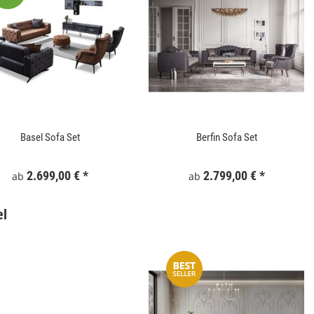
Gartentor WPC 100x180 cm Grau
Keramik Waschtis
Basel Sofa Set
Berfin Sofa Set
6
159,99 €
*
5
2.699,00 €
*
2.799,00 €
*
ab
ab
el