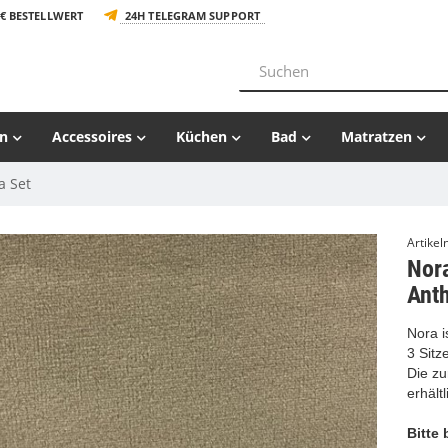
€ BESTELLWERT
24H TELEGRAM SUPPORT
n
Accessoires
Küchen
Bad
Matratzen
a Set
Artike
Nora
Anth
Nora i
3 Sitz
Die zu
erhältl
Bitte