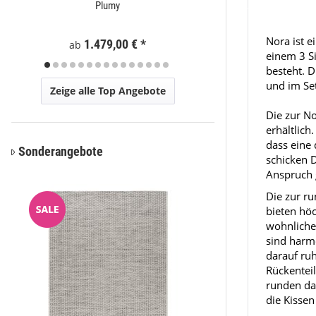
Plumy
Eli
Nora ist e
1.479,00 €
*
59
ab
ab
einem 3 Si
besteht. 
und im Set
Zeige alle Top Angebote
Die zur N
erhältlich
dass eine
Sonderangebote
schicken 
Anspruch 
Die zur r
bieten hö
wohnliche
sind harm
darauf ru
Rückentei
runden da
die Kissen