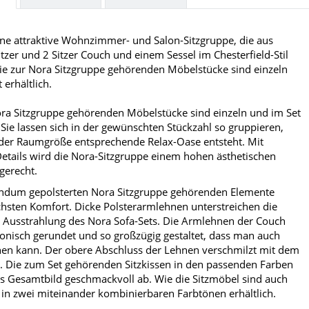
zabeth
Beatrice
ine attraktive Wohnzimmer- und Salon-Sitzgruppe, die aus
9,00 €
*
549,00 €
*
ab
tzer und 2 Sitzer Couch und einem Sessel im Chesterfield-Stil
Die zur Nora Sitzgruppe gehörenden Möbelstücke sind einzeln
 erhältlich.
ora Sitzgruppe gehörenden Möbelstücke sind einzeln und im Set
. Sie lassen sich in der gewünschten Stückzahl so gruppieren,
 der Raumgröße entsprechende Relax-Oase entsteht. Mit
Details wird die Nora-Sitzgruppe einem hohen ästhetischen
gerecht.
undum gepolsterten Nora Sitzgruppe gehörenden Elemente
chsten Komfort. Dicke Polsterarmlehnen unterstreichen die
 Ausstrahlung des Nora Sofa-Sets. Die Armlehnen der Couch
onisch gerundet und so großzügig gestaltet, dass man auch
hen kann. Der obere Abschluss der Lehnen verschmilzt mit dem
l. Die zum Set gehörenden Sitzkissen in den passenden Farben
s Gesamtbild geschmackvoll ab. Wie die Sitzmöbel sind auch
 in zwei miteinander kombinierbaren Farbtönen erhältlich.