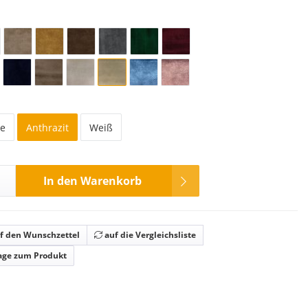
he
Anthrazit
Weiß
In den Warenkorb
f den Wunschzettel
auf die Vergleichsliste
age zum Produkt