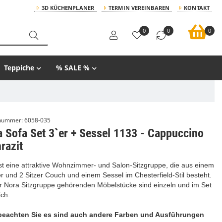
3D KÜCHENPLANER
TERMIN VEREINBAREN
KONTAKT
0
0
0
Teppiche
% SALE %
lnummer:
6058-035
 Sofa Set 3`er + Sessel 1133 - Cappuccino
razit
st eine attraktive Wohnzimmer- und Salon-Sitzgruppe, die aus einem
er und 2 Sitzer Couch und einem Sessel im Chesterfield-Stil besteht.
r Nora Sitzgruppe gehörenden Möbelstücke sind einzeln und im Set
ich.
 beachten Sie es sind auch andere Farben und Ausführungen