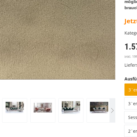
mögli
brauc
Jetz
Kateg
1.5
inkl. 19
Liefe
Ausfü
3`er
3`er
Sess
2`er