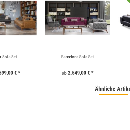
 180x186 cm Schwarz
WallArt 3D-Wandpaneele Tetris 12 Stk. GA-
r Sofa Set
Barcelona Sofa Set
WA16
,99 €
*
34,99 €
*
699,00 €
*
2.549,00 €
*
ab
Ähnliche Artik