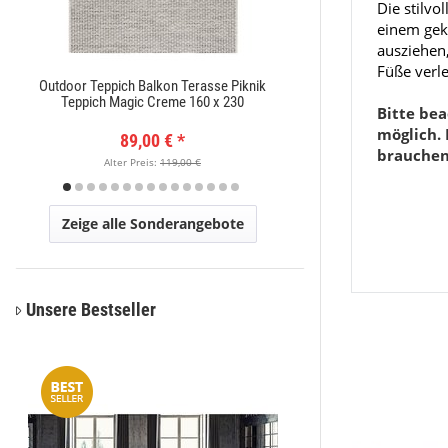
Die stilvo
einem gekn
ausziehen
Füße verl
Outdoor Teppich Balkon Terasse Piknik
Moderner Kurzflor Te
Teppich Magic Creme 160 x 230
x
Bitte be
möglich.
89,00 €
*
89,
brauchen 
Alter Preis:
119,00 €
Alter Pr
Zeige alle Sonderangebote
Unsere Bestseller