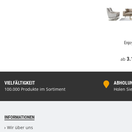
MARCUS
Schlafzimmer Set STAR
Enjo
€
*
2.729,00 €
*
3.
ab
ab
VIELFÄLTIGKEIT
ABHOLUNG
100.000 Produkte im Sortiment
Holen Sie
INFORMATIONEN
Wir über uns