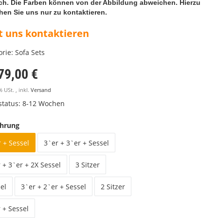
ch. Die Farben können von der Abbildung abweichen. Hierzu
hen Sie uns nur zu kontaktieren.
t uns kontaktieren
orie:
Sofa Sets
79,00 €
% USt. , inkl.
Versand
rstatus: 8-12 Wochen
hrung
 + Sessel
3`er + 3`er + Sessel
 + 3`er + 2X Sessel
3 Sitzer
el
3`er + 2`er + Sessel
2 Sitzer
 + Sessel