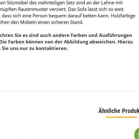
llen Sitzmöbel des mehrteiligen Sets sind an der Lehne mit
üpften Rautenmuster verziert. Das Sofa lässt sich so weit
, dass sich eine Person bequem darauf betten kann. Holzfarbige
eihen den Möbeln einen sicheren Stand.
ppich Braun Montana 160
Mystic 2080 Grau Designer Kurzflor Teppich
 230
Mystisch 160 x 230
achten Sie es sind auch andere Farben und Ausführungen
 Die Farben können von der Abbildung abweichen. Hierzu
00 €
*
149,00 €
*
Sie uns nur zu kontaktieren.
eis:
119,00 €
Alter Preis:
199,00 €
Ähnliche Produ