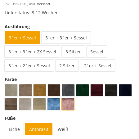
inkl. 19% USt. , inkl.
Versand
Lieferstatus: 8-12 Wochen
Ausführung
3`er + Sessel
3`er + 3`er + Sessel
3`er + 3`er + 2X Sessel
3 Sitzer
Sessel
3`er + 2`er + Sessel
2 Sitzer
2`er + Sessel
Farbe
Füße
Eiche
Anthrazit
Weiß