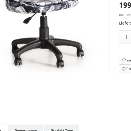
199
inkl. 19
Liefe
au
Fr