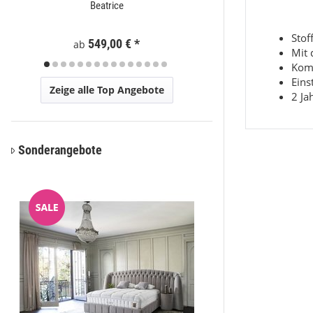
Beatrice
Moder
Stof
Preis a
549,00 €
*
ab
Mit 
Komf
Eins
Zeige alle Top Angebote
2 Ja
Sonderangebote