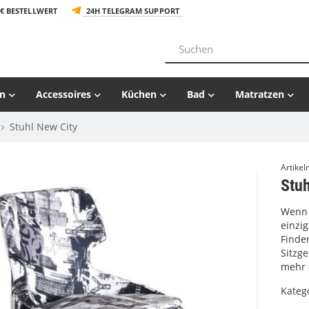
€ BESTELLWERT
24H TELEGRAM SUPPORT
n
Accessoires
Küchen
Bad
Matratzen
Stuhl New City
Artike
Stuh
Wenn 
einzig
Finden
Sitzg
mehr 
Kateg