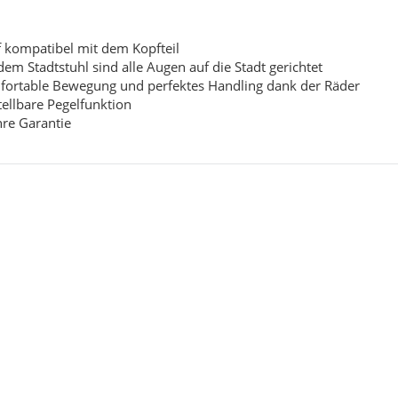
ne Küchen
Easytouch
f kompatibel mit dem Kopfteil
uf Anfrage
Preis auf Anfrage
dem Stadtstuhl sind alle Augen auf die Stadt gerichtet
ortable Bewegung und perfektes Handling dank der Räder
tellbare Pegelfunktion
hre Garantie