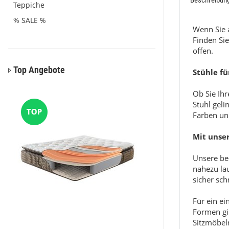
Beschreibun
Teppiche
% SALE %
Wenn Sie a
Finden Sie
offen.
Top Angebote
Stühle fü
Ob Sie Ih
Stuhl geli
Farben un
Mit unse
Unsere be
nahezu la
sicher sch
Für ein ei
Formen gi
Sitzmöbel