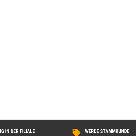
 180x186 cm Schwarz
WallArt 3D-Wandpaneele Tetris 12 Stk. GA-
WA16
,99 €
*
34,99 €
*
 IN DER FILIALE
WERDE STAMMKUNDE