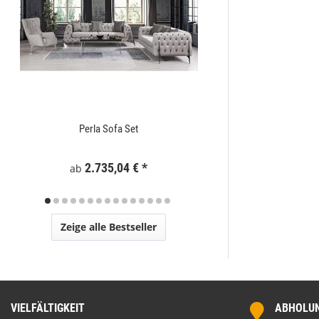
Perla Sofa Set
Zaunelement WPC
2.735,04 €
*
295
ab
Zeige alle Bestseller
VIELFÄLTIGKEIT
ABHOLUNG