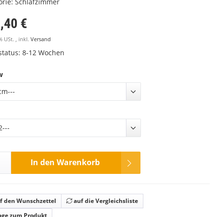
orie:
Schlafzimmer
,40 €
% USt. , inkl.
Versand
rstatus: 8-12 Wochen
w
cm---
---
In den Warenkorb
f den Wunschzettel
auf die Vergleichsliste
age zum Produkt