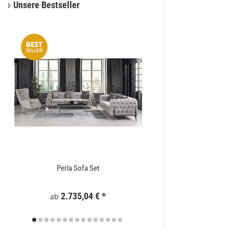
Unsere Bestseller
Perla Sofa Set
Zaunelement WPC
2.735,04 €
*
295
ab