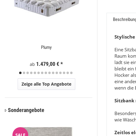
Beschreibun
Stylische
Plumy
Eli
Eine Sitzb
Raum kompl
lädt sie e
1.479,00 €
*
59
ab
ab
bleibt ein
Hocker al
eine ander
Zeige alle Top Angebote
wenn die B
Sitzbank
Sonderangebote
Besonders 
wie Wäsch
Zeitlos e