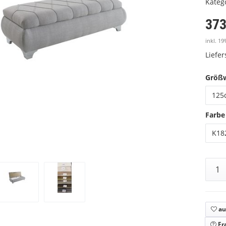
Kateg
373
inkl. 19
Liefe
Größ
125
Farbe
K182
au
Fr