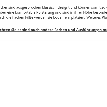
cker sind ausgesprochen klassisch designt und können somit zu d
über eine komfortable Polsterung und sind in ihrer Höhe besonde
rch die flachen Füße werden sie bodenfern platziert. Weiteres Pl
.
achten Sie es sind auch andere Farben und Ausführungen mö
ppich Braun Montana 160
Mystic 2080 Grau Designer Kurzflor Teppich
 230
Mystisch 160 x 230
00 €
*
149,00 €
*
eis:
119,00 €
Alter Preis:
199,00 €