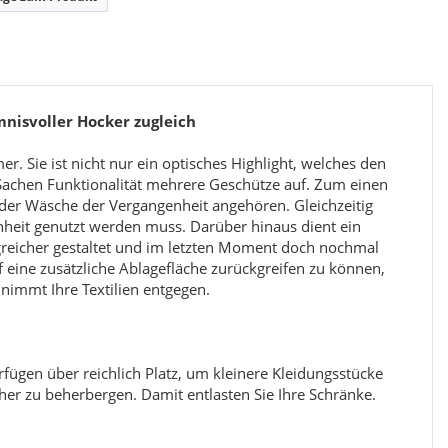
mnisvoller Hocker zugleich
Kinderzimmer Set Papatya
E
. Sie ist nicht nur ein optisches Highlight, welches den
 Sachen Funktionalität mehrere Geschütze auf. Zum einen
 oder Wäsche der Vergangenheit angehören. Gleichzeitig
Preis
1.199,99 €
*
genheit genutzt werden muss. Darüber hinaus dient ein
reicher gestaltet und im letzten Moment doch nochmal
 eine zusätzliche Ablagefläche zurückgreifen zu können,
 nimmt Ihre Textilien entgegen.
rfügen über reichlich Platz, um kleinere Kleidungsstücke
er zu beherbergen. Damit entlasten Sie Ihre Schränke.