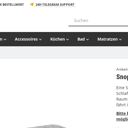
€ BESTELLWERT
24H TELEGRAM SUPPORT
n
Accessoires
Küchen
Bad
Matratzen
Artike
Sno
Eine 
Schlaf
Raum 
fährt
Bitte
mögli