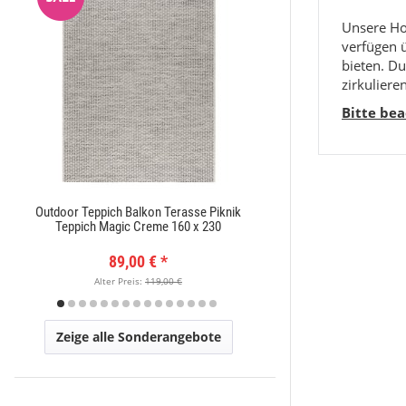
Unsere Ho
verfügen 
bieten. Du
zirkulieren
Bitte be
Outdoor Teppich Balkon Terasse Piknik
Moderner Kurzflor Te
Teppich Magic Creme 160 x 230
x
89,00 €
*
89,
Alter Preis:
119,00 €
Alter Pr
Zeige alle Sonderangebote