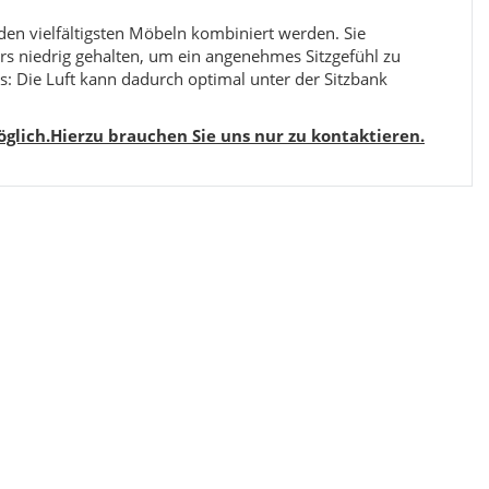
en vielfältigsten Möbeln kombiniert werden. Sie
rs niedrig gehalten, um ein angenehmes Sitzgefühl zu
us: Die Luft kann dadurch optimal unter der Sitzbank
glich.Hierzu brauchen Sie uns nur zu kontaktieren.
Boxspringbett Nova Bett & Olivia Kopfteil 180 x
Kurzflor Shaggy
200 Beige
1.149,00 €
*
9
Alter Preis:
1.490,00 €
Alter 