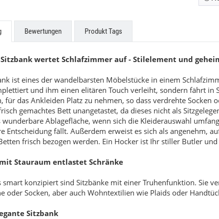
g
Bewertungen
Produkt Tags
 Sitzbank wertet Schlafzimmer auf - Stilelement und gehei
zabeth
Beatrice
ank ist eines der wandelbarsten Möbelstücke in einem Schlafzimmer
ettiert und ihm einen elitären Touch verleiht, sondern fährt in
in, für das Ankleiden Platz zu nehmen, so dass verdrehte Socken
9,00 €
*
549,00 €
*
ab
 frisch gemachtes Bett unangetastet, da dieses nicht als Sitzgele
s wunderbare Ablagefläche, wenn sich die Kleiderauswahl umfang
e Entscheidung fällt. Außerdem erweist es sich als angenehm, auf
etten frisch bezogen werden. Ein Hocker ist Ihr stiller Butler und
 mit Stauraum entlastet Schränke
smart konzipiert sind Sitzbänke mit einer Truhenfunktion. Sie ve
e oder Socken, aber auch Wohntextilien wie Plaids oder Handtüch
legante Sitzbank