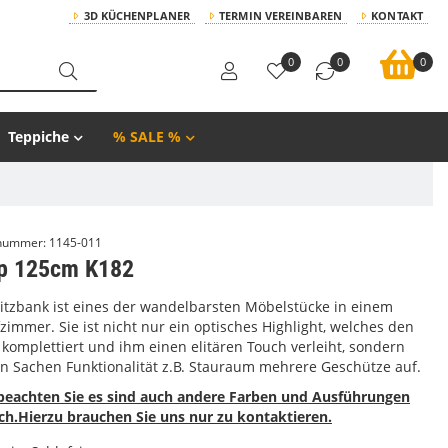
3D KÜCHENPLANER
TERMIN VEREINBAREN
KONTAKT
0
0
0
Teppiche
% SALE %
lnummer:
1145-011
p 125cm K182
Sitzbank ist eines der wandelbarsten Möbelstücke in einem
zimmer. Sie ist nicht nur ein optisches Highlight, welches den
komplettiert und ihm einen elitären Touch verleiht, sondern
 in Sachen Funktionalität z.B. Stauraum mehrere Geschütze auf.
 beachten Sie es sind auch andere Farben und Ausführungen
ch.Hierzu brauchen Sie uns nur zu kontaktieren.