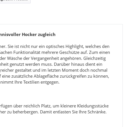
mnisvoller Hocker zugleich
Kinderzimmer Set Magic
. Sie ist nicht nur ein optisches Highlight, welches den
 Sachen Funktionalität mehrere Geschütze auf. Zum einen
 oder Wäsche der Vergangenheit angehören. Gleichzeitig
1.199,99 €
*
ab
ab
genheit genutzt werden muss. Darüber hinaus dient ein
reicher gestaltet und im letzten Moment doch nochmal
 eine zusätzliche Ablagefläche zurückgreifen zu können,
 nimmt Ihre Textilien entgegen.
rfügen über reichlich Platz, um kleinere Kleidungsstücke
er zu beherbergen. Damit entlasten Sie Ihre Schränke.