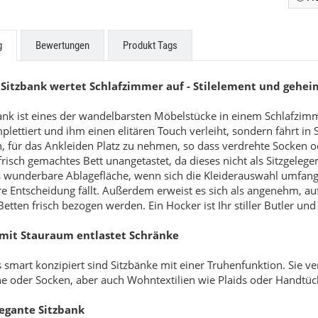
g
Bewertungen
Produkt Tags
 Sitzbank wertet Schlafzimmer auf - Stilelement und gehei
scada
Touch
ank ist eines der wandelbarsten Möbelstücke in einem Schlafzimmer
ettiert und ihm einen elitären Touch verleiht, sondern fährt in
in, für das Ankleiden Platz zu nehmen, so dass verdrehte Socken
uf Anfrage
Preis auf Anfrage
 frisch gemachtes Bett unangetastet, da dieses nicht als Sitzgele
s wunderbare Ablagefläche, wenn sich die Kleiderauswahl umfang
e Entscheidung fällt. Außerdem erweist es sich als angenehm, auf
etten frisch bezogen werden. Ein Hocker ist Ihr stiller Butler und
 mit Stauraum entlastet Schränke
smart konzipiert sind Sitzbänke mit einer Truhenfunktion. Sie ve
e oder Socken, aber auch Wohntextilien wie Plaids oder Handtüch
legante Sitzbank