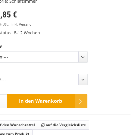
orie:
Schlafzimmer
,85 €
% USt. , inkl.
Versand
rstatus: 8-12 Wochen
w
m---
---
In den Warenkorb
f den Wunschzettel
auf die Vergleichsliste
age zum Produkt