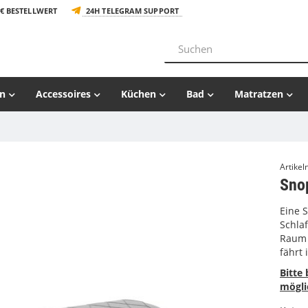
€ BESTELLWERT
24H TELEGRAM SUPPORT
n
Accessoires
Küchen
Bad
Matratzen
Artike
Sno
Eine 
Schlaf
Raum 
fährt
Bitte
mögli