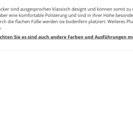
cker sind ausgesprochen klassisch designt und können somit zu d
über eine komfortable Polsterung und sind in ihrer Höhe besonde
rch die flachen Füße werden sie bodenfern platziert. Weiteres Pl
.
achten Sie es sind auch andere Farben und Ausführungen mö
ellent Rot 160 x 230
Ornament Blau Hochwertiger Orientteppich 160
x 240
,00 €
*
169,00 €
*
eis:
199,00 €
Alter Preis:
229,00 €