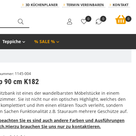
3D KÜCHENPLANER
TERMIN VEREINBAREN
KONTAKT
0
0
0
Teppiche
% SALE %
lnummer:
1145-004
p 90 cm K182
Sitzbank ist eines der wandelbarsten Möbelstücke in einem
zimmer. Sie ist nicht nur ein optisches Highlight, welches den
komplettiert und ihm einen elitären Touch verleiht, sondern
 in Sachen Funktionalität z.B. Stauraum mehrere Geschütze auf.
 beachten Sie es sind auch andere Farben und Ausführungen
ch.Hierzu brauchen Sie uns nur zu kontaktieren.