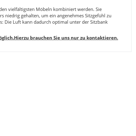
en vielfältigsten Möbeln kombiniert werden. Sie
rs niedrig gehalten, um ein angenehmes Sitzgefühl zu
us: Die Luft kann dadurch optimal unter der Sitzbank
glich.Hierzu brauchen Sie uns nur zu kontaktieren.
Snop
Mystic 2080 Grau 
Mysti
249,99 €
*
14
ab
Alter Preis:
319,99 €
Alter 