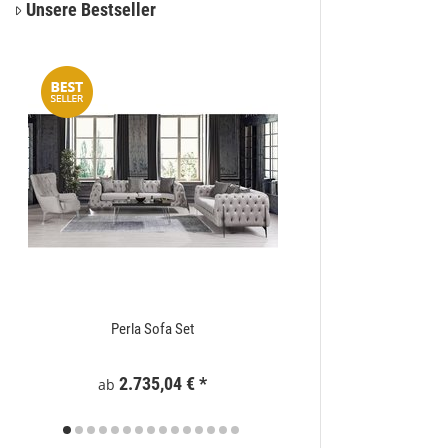
Unsere Bestseller
Perla Sofa Set
Zaunelement WPC
2.735,04 €
*
295
ab