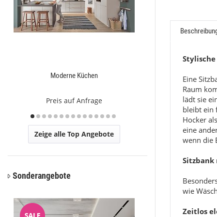
Beschreibun
Stylische
Moderne Küchen
Ca
Eine Sitzb
Raum kompl
lädt sie e
Preis auf Anfrage
Preis a
bleibt ein
Hocker al
eine ander
Zeige alle Top Angebote
wenn die B
Sitzbank
Sonderangebote
Besonders 
wie Wäsch
Zeitlos e