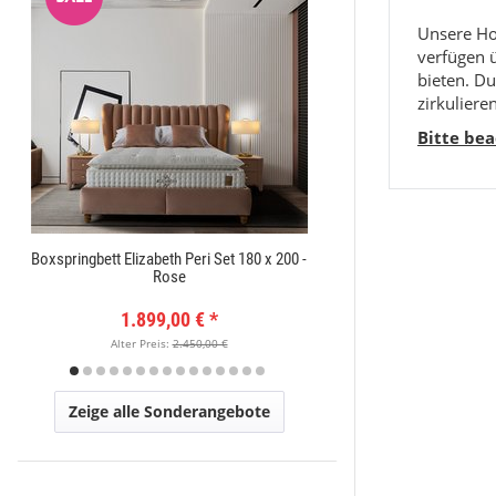
Unsere Ho
verfügen 
bieten. Du
zirkulieren
Bitte be
Boxspringbett Elizabeth Peri Set 180 x 200 -
Orientteppich Exc
Rose
1.899,00 €
*
149
Alter Preis:
2.450,00 €
Alter Pr
Zeige alle Sonderangebote