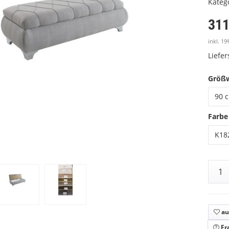
Kateg
311
inkl. 19
Liefe
Größ
90 c
Farbe
K182
au
Fr