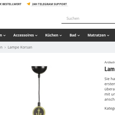
€ BESTELLWERT
24H TELEGRAM SUPPORT
n
Accessoires
Küchen
Bad
Matratzen
en
Lampe Korsan
Artike
Lam
Sie h
erste
übera
mit u
ansch
Kateg