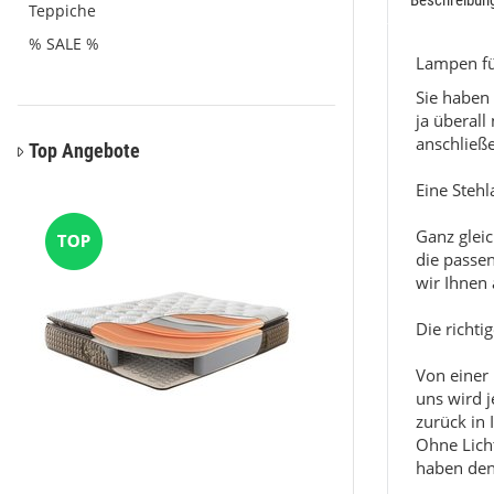
Beschreibun
Teppiche
% SALE %
Lampen fü
Sie haben 
ja überall
anschließ
Top Angebote
Eine Stehl
Ganz glei
die passe
wir Ihnen 
Die richt
Von einer 
uns wird j
zurück in 
Ohne Licht
haben den