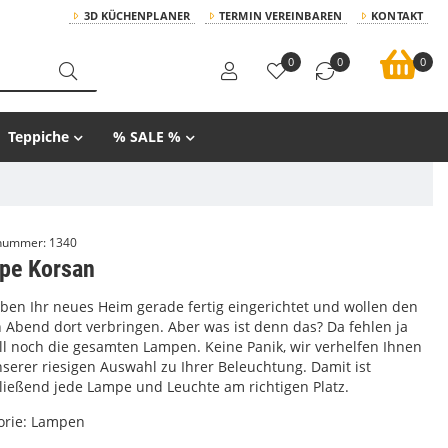
3D KÜCHENPLANER
TERMIN VEREINBAREN
KONTAKT
0
0
0
Teppiche
% SALE %
lnummer:
1340
pe Korsan
aben Ihr neues Heim gerade fertig eingerichtet und wollen den
n Abend dort verbringen. Aber was ist denn das? Da fehlen ja
ll noch die gesamten Lampen. Keine Panik, wir verhelfen Ihnen
nserer riesigen Auswahl zu Ihrer Beleuchtung. Damit ist
ließend jede Lampe und Leuchte am richtigen Platz.
orie:
Lampen