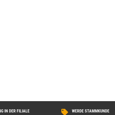
 180x186 cm Schwarz
WallArt 3D-Wandpaneele Tetris 12 Stk. GA-
WA16
,99 €
*
34,99 €
*
 IN DER FILIALE
WERDE STAMMKUNDE