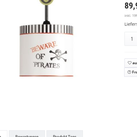
89,
inkl. 19
Liefe
au
Fr