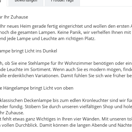
g
Bewertungen
Produkt Tags
r Ihr Zuhause
Ihr neues Heim gerade fertig eingerichtet und wollen den ersten
 noch die gesamten Lampen. Keine Panik, wir verhelfen Ihnen mit 
end jede Lampe und Leuchte am richtigen Platz.
ampe bringt Licht ins Dunkel
ch, ob Sie eine Stehlampe für Ihr Wohnzimmer benötigen oder ei
nde Leuchte im Sortiment. Wenn auch Sie es modern mögen, finde
alle erdenklichen Variationen. Damit fühlen Sie sich wie früher be
ige Hängelampe bringt Licht von oben
klassischen Deckenlampe bis zum edlen Kronleuchter sind wir für
eder fündig. Stöbern Sie durch unseren vielfältigen Shop und hol
Ihr Zuhause.
 fehlt etwas ganz Wichtiges in Ihren vier Wänden. Mit unseren to
 vollen Durchblick. Damit können die langen Abende und Nächt