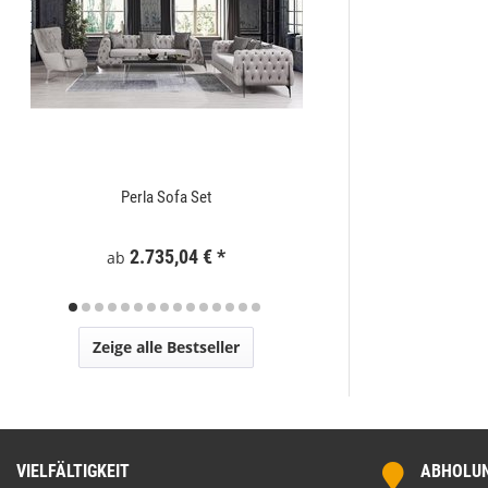
Perla Sofa Set
Zaunelement WPC
2.735,04 €
*
295
ab
Zeige alle Bestseller
VIELFÄLTIGKEIT
ABHOLUNG